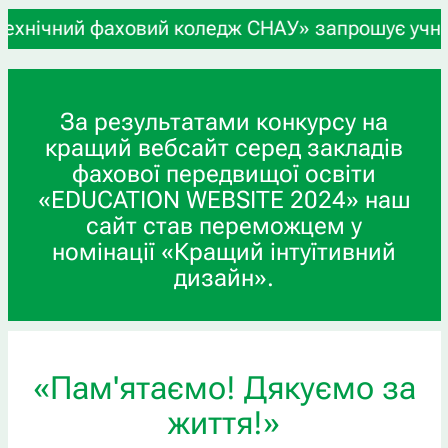
ий фаховий коледж СНАУ» запрошує учнів 9-х та 1
За результатами конкурсу на
кращий вебсайт серед закладів
фахової передвищої освіти
«EDUCATION WEBSITE 2024» наш
сайт став переможцем у
номінації «Кращий інтуїтивний
дизайн».
«Пам'ятаємо! Дякуємо за
життя!»