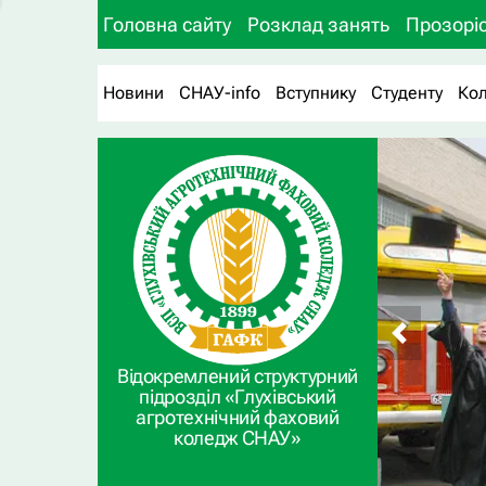
Головна сайту
Розклад занять
Прозоріс
Новини
СНАУ-info
Вступнику
Студенту
Ко
Відокремлений структурний
підрозділ «Глухівський
агротехнічний фаховий
коледж СНАУ»