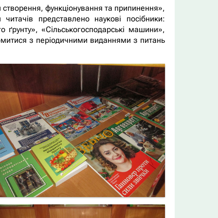
 створення, функціонування та припинення»,
 читачів представлено наукові посібники:
го ґрунту», «Сільськогосподарські машини»,
йомитися з періодичними виданнями з питань