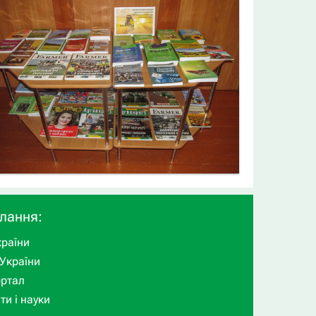
илання:
раїни
України
ортал
ти і науки