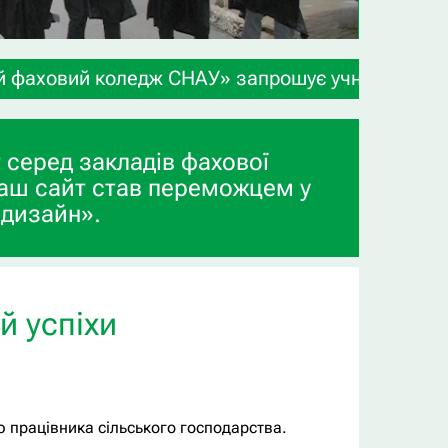
ж СНАУ» запрошує учнів 9-х та 11-х класів, а та
 серед закладів фахової
аш сайт став переможцем у
 дизайн».
й успіхи
ю працівника сільського господарства.