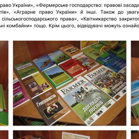
право України», «Фермерське господарство: правові засади
тів», «Аграрне право України» й інші. Також до уваги
 сільськогосподарського права», «Квітникарство закрито
ні комбайни» тощо. Крім цього, відвідувачі можуть озна