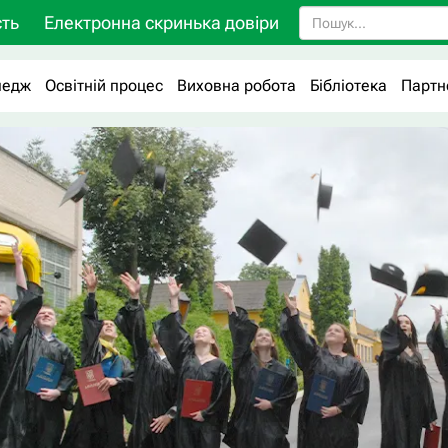
ть
Електронна скринька довіри
ледж
Освітній процес
Виховна робота
Бібліотека
Партн