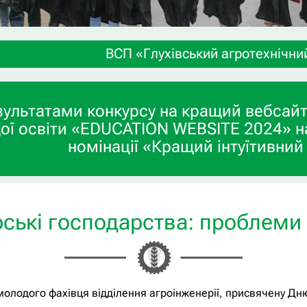
ВСП «Глухівський агротехнічний фаховий колед
зультатами конкурсу на кращий вебсайт
ої освіти «EDUCATION WEBSITE 2024» н
номінації «Кращий інтуїтивний
ькі господарства: проблеми 
молодого фахівця відділення агроінженерії, присвячену Дн