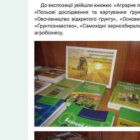
До експозиції увійшли книжки: «Аграрне 
«Польові дослідження та картування ґрун
«Овочівництво відкритого ґрунту», «Основи
«Ґрунтознавство», «Самохідні зернозбираль
агробізнесу.