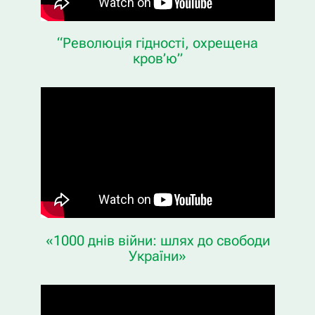
“Революція гідності, охрещена
кров’ю”
«1000 днів війни: шлях до свободи
України»