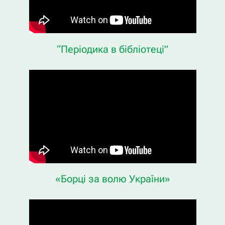
“Періодика в бібліотеці”
«Борці за волю України»