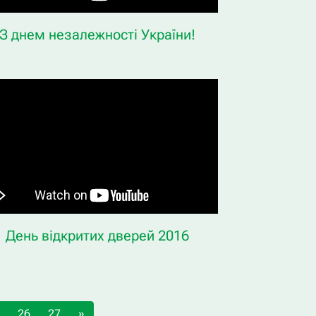
З днем незалежності України!
День відкритих дверей 2016
26
27
»