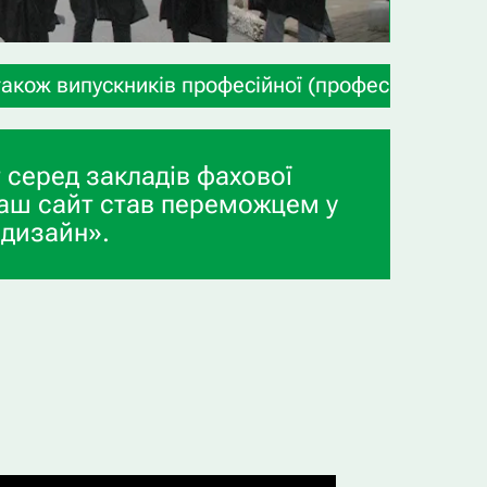
ів професійної (професійно-технічної) освіти на
 серед закладів фахової
аш сайт став переможцем у
 дизайн».