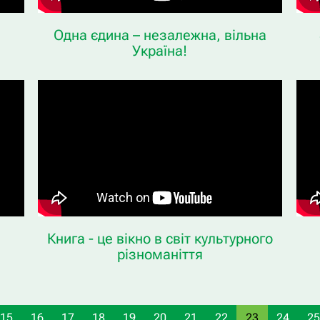
Одна єдина – незалежна, вільна
Україна!
Книга - це вікно в світ культурного
різноманіття
15
16
17
18
19
20
21
22
23
24
25