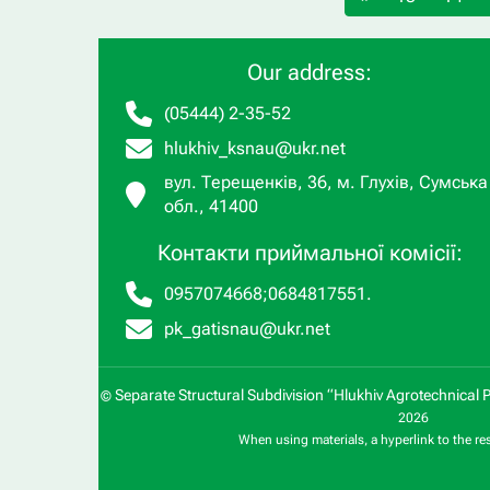
Our address:
(05444) 2-35-52
hlukhiv_ksnau@ukr.net
вул. Терещенків, 36, м. Глухів, Сумська
обл., 41400
Контакти приймальної комісії:
0957074668
;
0684817551
.
pk_gatisnau@ukr.net
Separate Structural Subdivision “Hlukhiv Agrotechnical 
©
2026
When using materials, a hyperlink to the re