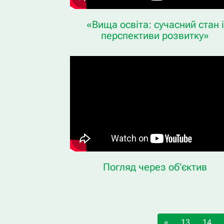
«Вища освіта: сучасний стан і
перспективи розвитку»
Погляд через об’єктив
«
13
14