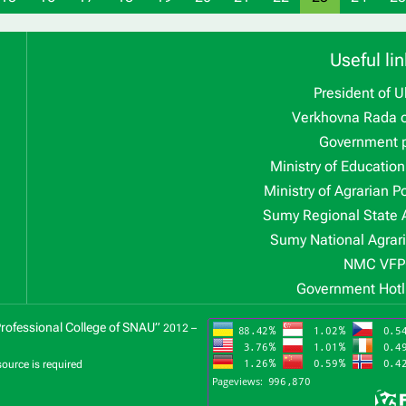
Useful lin
President of U
Verkhovna Rada o
Government p
Ministry of Educatio
Ministry of Agrarian P
Sumy Regional State 
Sumy National Agrari
NMC VFP
Government Hotl
Professional College of SNAU”
2012 –
source is required