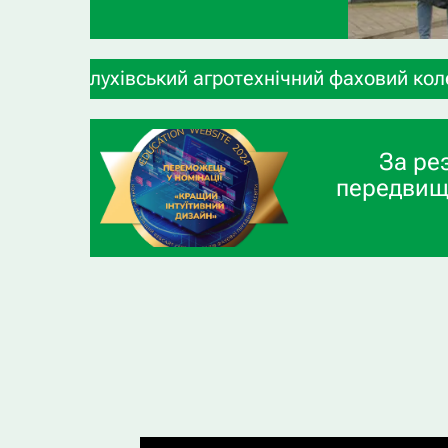
вський агротехнічний фаховий коледж СНАУ» запро
За ре
передвищ