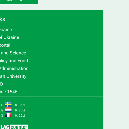
ks:
kraine
f Ukraine
ortal
n and Science
olicy and Food
Administration
an University
O
ine 1545