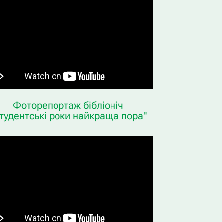
Фоторепортаж бібліоніч
тудентські роки найкраща пора"