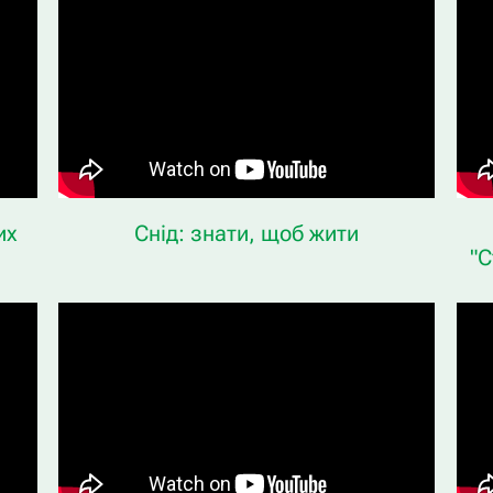
их
Снід: знати, щоб жити
"С