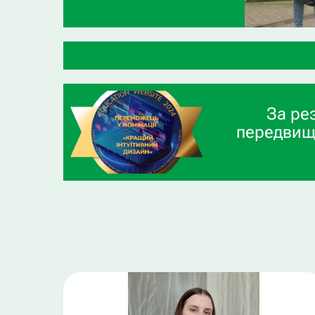
За ре
передвищ