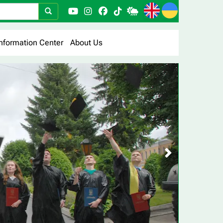
nformation Center
About Us