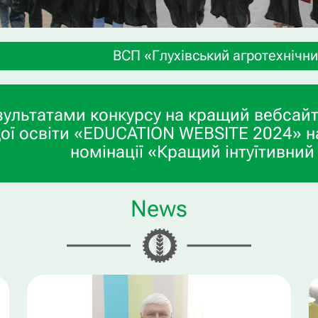
ВСП «Глухівський агротехнічний фаховий коледж С
зультатами конкурсу на кращий вебсайт
ої освіти «EDUCATION WEBSITE 2024» н
номінації «Кращий інтуїтивний
News