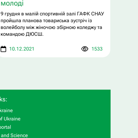
молоді
9 грудня в малій спортивній залі ГАФК СНАУ
пройшла планова товариська зустріч із
волейболу між жіночою збірною коледжу та
командою ДЮСШ.
10.12.2021
1533
ks:
kraine
f Ukraine
ortal
n and Science