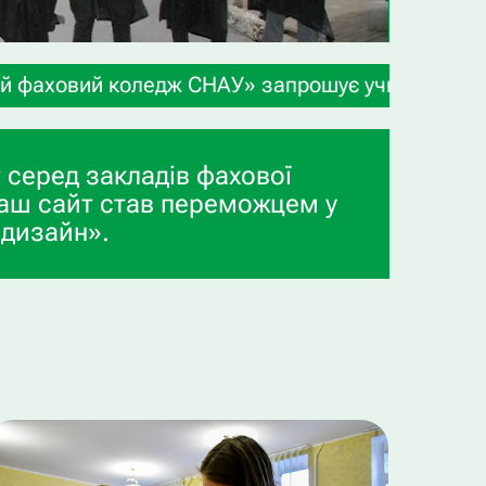
НАУ» запрошує учнів 9-х та 11-х класів, а також
 серед закладів фахової
аш сайт став переможцем у
 дизайн».