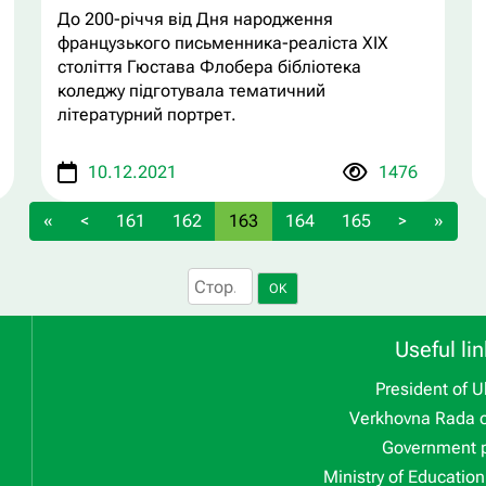
До 200-річчя від Дня народження
французького письменника-реаліста ХІХ
століття Гюстава Флобера бібліотека
коледжу підготувала тематичний
літературний портрет.
10.12.2021
1476
«
<
161
162
163
164
165
>
»
OK
Useful lin
President of U
Verkhovna Rada o
Government p
Ministry of Educatio