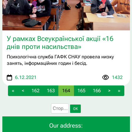
У рамках Всеукраїнської акції «16
днів проти насильства»
Психологічна служба ГАФК СНАУ провела низку
занять, інформаційних годин і бесід.
6.12.2021
1432
«
<
162
163
164
165
166
>
»
OK
Our address: