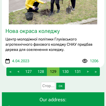
Нова окраса коледжу
Центр молодіжної політики Глухівського
агротехнічного фахового коледжу СНАУ придбав
дерева для озеленення коледжу.
4.04.2023
1206
«
<
127
128
129
130
131
>
»
OK
Our address: