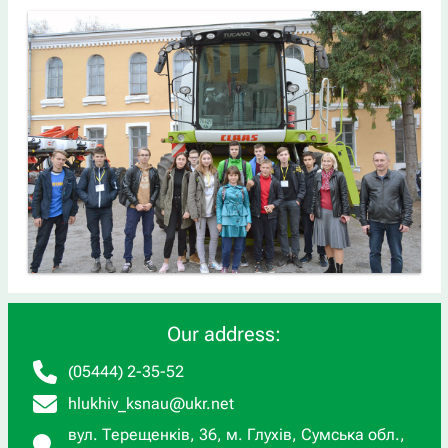
Our address:
(05444) 2-35-52
hlukhiv_ksnau@ukr.net
вул. Терещенків, 36, м. Глухів, Сумська обл.,