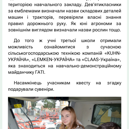
територією навчального закладу. Дев’ятикласники
за емблемами визначали назви складових деталей
машин і тракторів, перевіряли власні знання
правил дорожнього руху. Як юні агрономи за
зовнішнім виглядом визначали назви рослин тощо.
До того ж учні третьої школи отримали
можливість ознайомитися з сучасною
сільськогосподарською технікою компаній «KUHN-
УКРАЇНА», «LEMKEN-УКРАЇНА» та «CLAAS-Україна»,
яка знаходиться на навчально-демонстраційному
майданчику ГАТІ.
Насамкінець учасникам квесту на згадку
подарували сувеніри.