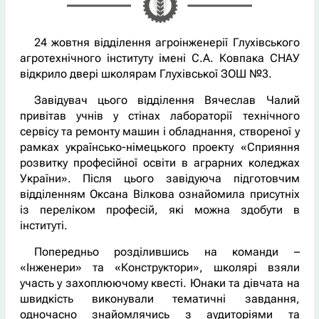
24 жовтня відділення агроінженерії Глухівського
агротехнічного інституту імені С.А. Ковпака СНАУ
відкрило двері школярам Глухівської ЗОШ №3.
Завідувач цього відділення Вячеслав Чалий
привітав учнів у стінах лабораторії технічного
сервісу та ремонту машин і обладнання, створеної у
рамках українсько-німецького проекту «Сприяння
розвитку професійної освіти в аграрних коледжах
України». Після цього завідуюча підготовчим
відділенням Оксана Вілкова ознайомила присутніх
із переліком професій, які можна здобути в
інституті.
Попередньо розділившись на команди –
«Інженери» та «Конструктори», школярі взяли
участь у захоплюючому квесті. Юнаки та дівчата на
швидкість виконували тематичні завдання,
одночасно знайомлячись з аудиторіями та