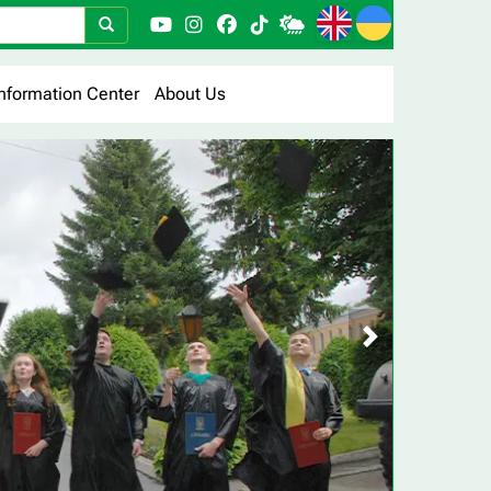
nformation Center
About Us