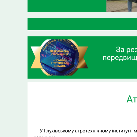
ВСП «Глухівський
За ре
передвищ
Ат
У Глухівському агротехнічному інституті і