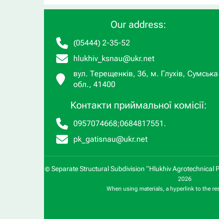
Our address:
(05444) 2-35-52
hlukhiv_ksnau@ukr.net
вул. Терещенків, 36, м. Глухів, Сумська
обл., 41400
Контакти приймальної комісії:
0957074668
;
0684817551
.
pk_gatisnau@ukr.net
Separate Structural Subdivision “Hlukhiv Agrotechnical 
©
2026
When using materials, a hyperlink to the re