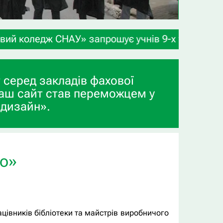
нів 9-х та 11-х класів, а також випускників про
 серед закладів фахової
аш сайт став переможцем у
 дизайн».
но»
ацівників бібліотеки та майстрів виробничого