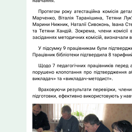
навчання.
Протягом року атестаційна комісія дета
Марченко, Віталія Таранішина, Тетяни Лук
Марини Нижник, Наталії Сивоконь, Івана Ст
та Тетяни Хандій. Зокрема, члени комісії 
засіданнях методичних комісій, визначали ві
У підсумку 9 працівникам були підтверджен
Працівник бібліотеки підтвердила 8 тарифни
Щодо 7 педагогічних працівників перед ат
порушено клопотання про підтвердження або
викладач» та «викладач-методист».
Враховуючи результати перевірки, члени
підготовки, ефективно використовують у нав