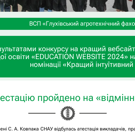
 агротехнічний фаховий коледж СНАУ» запрошує уч
зультатами конкурсу на кращий вебсайт
ої освіти «EDUCATION WEBSITE 2024» н
номінації «Кращий інтуїтивний
естацію пройдено на «відмін
мені С. А. Ковпака СНАУ відбулась атестація викладачів, пр