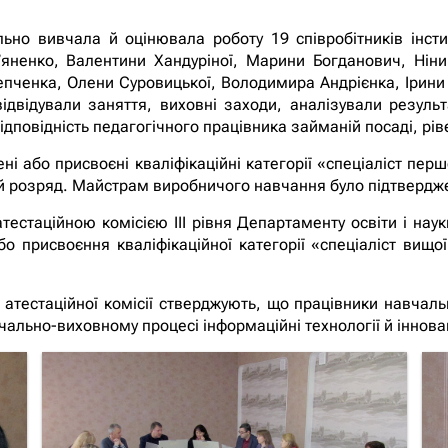
льно вивчала й оцінювала роботу 19 співробітників інсти
’яненко, Валентини Хандуріної, Марини Богданович, Ніни
епченка, Олени Суровицької, Володимира Андрієнка, Ірин
відвідували заняття, виховні заходи, аналізували резуль
дповідність педагогічного працівника займаній посаді, ріве
і або присвоєні кваліфікаційні категорії «спеціаліст першої
й розряд. Майстрам виробничого навчання було підтвердже
естаційною комісією ІІІ рівня Департаменту освіти і наук
 присвоєння кваліфікаційної категорії «спеціаліст вищої
 атестаційної комісії стверджують, що працівники навчал
чально-виховному процесі інформаційні технології й іннова