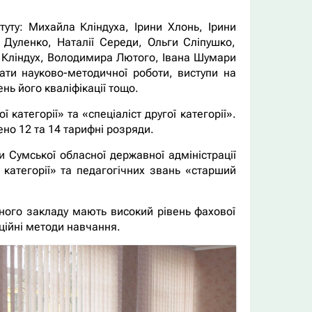
туту: Михайла Кліндуха, Ірини Хлонь, Ірини
 Дуленко, Наталії Середи, Ольги Сліпушко,
и Кліндух, Володимира Лютого, Івана Шумари
тати науково-методичної роботи, виступи на
нь його кваліфікації тощо.
 категорії» та «спеціаліст другої категорії».
но 12 та 14 тарифні розряди.
и Сумської обласної державної адміністрації
 категорії» та педагогічних звань «старший
ьного закладу мають високий рівень фахової
ційні методи навчання.