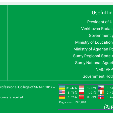
Useful lin
President of U
Verkhovna Rada o
Government p
Ministry of Educatio
Ministry of Agrarian P
Sumy Regional State 
Sumy National Agrari
NMC VFP
Government Hotl
Professional College of SNAU”
2012 –
source is required