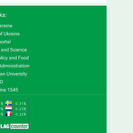
ks:
kraine
f Ukraine
ortal
n and Science
olicy and Food
Administration
an University
O
ine 1545