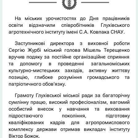
На міських урочистостях до Дня працівників
освіти відзначили співробітників Глухівського
агротехнічного інституту імені С.А. Ковпака СНАУ.
Заступникові директора з виховної роботи
Сергію Журбі міський голова Мішель Терещенко
вручив подяку за постійне організаційне сприяння
та допомогу в проведенні загальноміських
культурно-мистецьких заходів, активну життєву
позицію, глибоке розуміння громадського та
патріотичного обов’язку.
Грамоту Глухівської міської ради за багаторічну
сумлінну працю, високий професіоналізм, вагомий
особистий внесок у навчання та виховання
підростаючого покоління, підготовку
кваліфікованих кадрів для агропромислового
комплексу держави отримав викладач інституту
Віктор Божок.