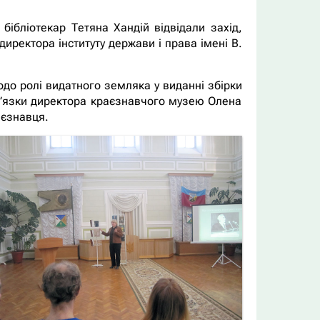
бібліотекар Тетяна Хандій відвідали захід,
иректора інституту держави і права імені В.
до ролі видатного земляка у виданні збірки
ов’язки директора краєзнавчого музею Олена
аєзнавця.