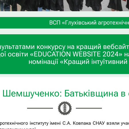
ВСП «Глухівський агротехнічний фаховий к
зультатами конкурсу на кращий вебсайт
ої освіти «EDUCATION WEBSITE 2024» н
номінації «Кращий інтуїтивний
 Шемшученко: Батьківщина в 
отехнічного інституту імені С.А. Ковпака СНАУ взяли учас