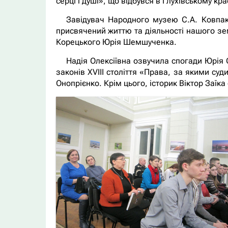
серці і душі», що відбувся в Глухівському кр
Завідувач Народного музею С.А. Ковпака
присвячений життю та діяльності нашого зем
Корецького Юрія Шемшученка.
Надія Олексіївна озвучила спогади Юрія 
законів XVIII століття «Права, за якими с
Онопрієнко. Крім цього, історик Віктор Заї