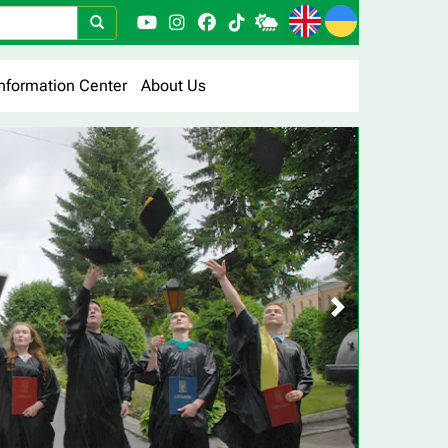
nformation Center
About Us