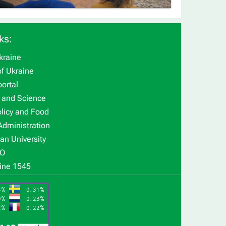
ks:
kraine
f Ukraine
ortal
n and Science
olicy and Food
Administration
an University
O
ine 1545