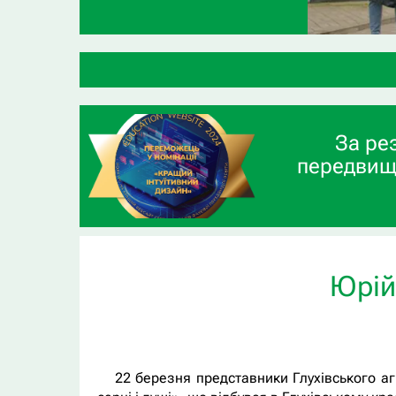
За ре
передвищ
Юрій
22 березня представники Глухівського агр