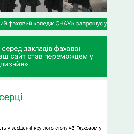
оледж СНАУ» запрошує учнів 9-х та 11-х класів, 
 серед закладів фахової
аш сайт став переможцем у
 дизайн».
серці
ть у засіданні круглого столу «З Глуховом у