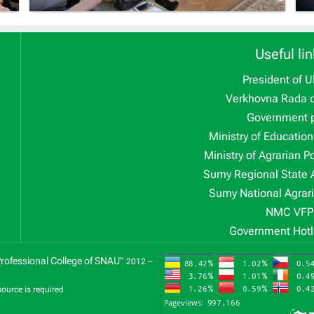
Useful lin
President of U
Verkhovna Rada o
Government p
Ministry of Educatio
Ministry of Agrarian P
Sumy Regional State 
Sumy National Agrari
NMC VFP
Government Hotl
Professional College of SNAU”
2012 –
source is required