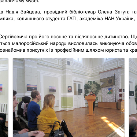
аєзнавчому музеї.
 Надія Зайцева, провідний бібліотекар Олена Загута та 
ляка, колишнього студента ГАТІ, академіка НАН України, д
Сергійовича про його воєнне та післявоєнне дитинство. Що
удиться малоросійський народ» висловилась виконуюча об
ка ознайомив присутніх із професійним шляхом юриста та кр