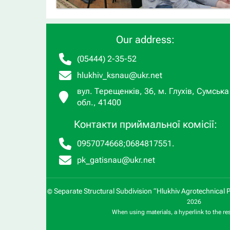
Our address:
(05444) 2-35-52
hlukhiv_ksnau@ukr.net
вул. Терещенків, 36, м. Глухів, Сумська
обл., 41400
Контакти приймальної комісії:
0957074668
;
0684817551
.
pk_gatisnau@ukr.net
Separate Structural Subdivision “Hlukhiv Agrotechnical 
©
2026
When using materials, a hyperlink to the re