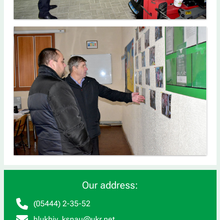
Our address:
(05444) 2-35-52
hlukhiv_ksnau@ukr.net