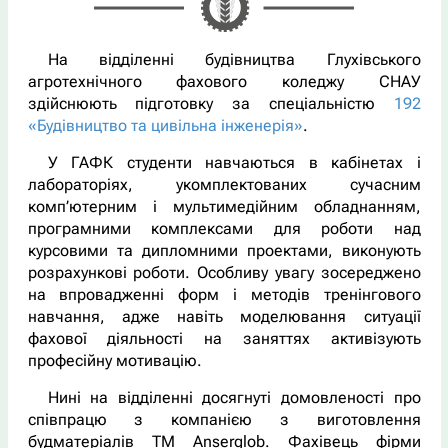
На відділенні будівництва Глухівського
агротехнічного фахового коледжу СНАУ
здійснюють підготовку за спеціальністю
192
«Будівництво та цивільна інженерія»
.
У ГАФК студенти навчаються в кабінетах і
лабораторіях, укомплектованих сучасним
комп’ютерним і мультимедійним обладнанням,
програмними комплексами для роботи над
курсовими та дипломними проектами, виконують
розрахункові роботи. Особливу увагу зосереджено
на впровадженні форм і методів тренінгового
навчання, адже навіть моделювання ситуації
фахової діяльності на заняттях активізують
професійну мотивацію.
Нині на відділенні досягнуті домовленості про
співпрацю з компанією з виготовлення
будматеріалів ТМ Anserglob. Фахівець фірми