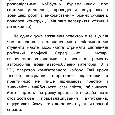
розповідатиме майбутнім будівельникам про
системи утеплення, проведення внутрішніх і
зовнішніх робіт із використанням різних сумішей,
пошарові конструкції (від плит перекриття, стяжки і
до покриття).
Ще одним дуже важливим аспектом є те, що під
час навчання за зазначеними спеціальностями
студенти мають можливість отримати споріднені
робітничі професії. Серед них – муляр,
газоелектрозварювальник, слюсар із ремонту
автомобілів, водій автомобільних категорій "В" і
"С", оператор комп'ютерного набору. Такі кроки
тісного поєднання теоретичної підготовки з
практичною не лише піднімають престиж і
значимість майбутнього спеціаліста, збільшують
його "вартість" на ринку праці, а й передбачають
стовідсоткове працевлаштування випускника,
відкривають йому шлях до започаткування власної
справи.