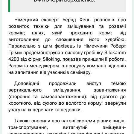
Німецький експерт Бернд Хенн розповів про
розвиток техніки для змішування та роздачі
кормів; шлях, який проходить корм: від
виготовлення до споживання його худобою.
Паралельно з цим фахівець із Німеччини Роберт
Грімм продемонстрував силосну гребінку Silokamm
4200 від фірми Siloking, показав принципи її роботи.
Разом із менеджером із продукту компанії відповів
на запитання від учасників семінару.
Доповідачі продовжили виступ темою
вертикального змішування, завантаження
(стороннє та самозавантаження): від довгого до
короткого, від сухого до вологого корму; звернули
увагу на їх переваги та недоліки.
Також говорили про вагові системи різних видів,
транспортування, витягнутий змішувач-
кормороздавач, самохідні та стаціонарні агрегати,