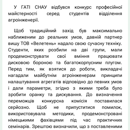
У ГАТІ СНАУ відбувся конкурс професійної
майстерності серед студентів відділення
агроінженерії.
Щоб традиційний захід був максимально
наближеним до реальних умов, давній партнер
вишу ТОВ «Велетень» надало свою сучасну техніку.
Студенти, яких розбили на дві групи, мали
продемонструвати свої вміння працювати
дисковою бороною та багатокорпусним плугом.
Перед тим, як взятися до роботи, викладачі
нагадали майбутнім агроінженерам принципи
налаштування агрегатів відповідно до певних умов
і дали параметри, згідно з якими треба було
зробити оранку та дискування. До визначення
переможців конкурсна комісія поставилася
серйозно. Щоб не припуститися помилок,
використовувала методики, продемонстровані
німецькими фахівцями під час практичних
семінарів. Зрештою визначили, що з поставленими