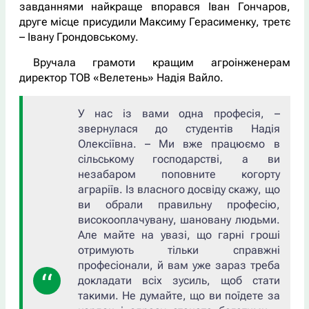
завданнями найкраще впорався Іван Гончаров,
друге місце присудили Максиму Герасименку, третє
– Івану Грондовському.
Вручала грамоти кращим агроінженерам
директор ТОВ «Велетень» Надія Вайло.
У нас із вами одна професія, –
звернулася до студентів Надія
Олексіївна. – Ми вже працюємо в
сільському господарстві, а ви
незабаром поповните когорту
аграріїв. Із власного досвіду скажу, що
ви обрали правильну професію,
високооплачувану, шановану людьми.
Але майте на увазі, що гарні гроші
отримують тільки справжні
професіонали, й вам уже зараз треба
докладати всіх зусиль, щоб стати
такими. Не думайте, що ви поїдете за