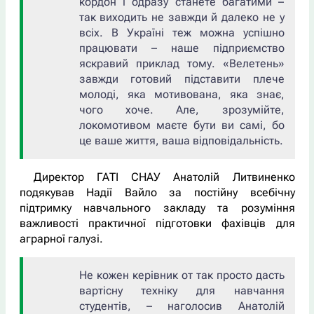
кордон і одразу станете багатими –
так виходить не завжди й далеко не у
всіх. В Україні теж можна успішно
працювати – наше підприємство
яскравий приклад тому. «Велетень»
завжди готовий підставити плече
молоді, яка мотивована, яка знає,
чого хоче. Але, зрозумійте,
локомотивом маєте бути ви самі, бо
це ваше життя, ваша відповідальність.
Директор ГАТІ СНАУ Анатолій Литвиненко
подякував Надії Вайло за постійну всебічну
підтримку навчального закладу та розуміння
важливості практичної підготовки фахівців для
аграрної галузі.
Не кожен керівник от так просто дасть
вартісну техніку для навчання
студентів, – наголосив Анатолій