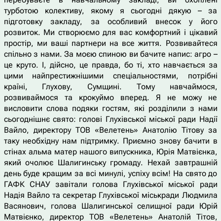
турботою колективу, якому я сьогодні дякую – за
підготовку закладу, за особливий внесок у його
розвиток. Ми створюємо для вас комфортний і цікавий
простір, ми ваші партнери на все життя. Розвивайтеся
спільно з нами. За моєю спиною ви бачите напис: агро –
це круто. І, дійсно, це правда, бо ті, хто навчається за
цими найпрестижнішими спеціальностями, потрібні
країні, Глухову, Сумщині. Тому навчаймося,
розвиваймося та крокуймо вперед. Я не можу не
висловити слова подяки гостям, які розділили з нами
сьогоднішнє свято: голові Глухівської міської ради Надії
Вайло, директору ТОВ «Велетень» Анатолію Тітову за
таку необхідну нам підтримку. Приємно знову бачити в
стінах альма матер нашого випускника, Юрія Матвієнка,
який очолює Шалигинську громаду. Нехай завтрашній
день буде кращим за всі минулі, успіху всім! На свято до
ГАФК СНАУ завітали голова Глухівської міської ради
Надія Вайло та секретар Глухівської міськради Людмила
Васянович, голова Шалигинської селищної ради Юрій
Матвієнко, директор ТОВ «Велетень» Анатолій Тітов,