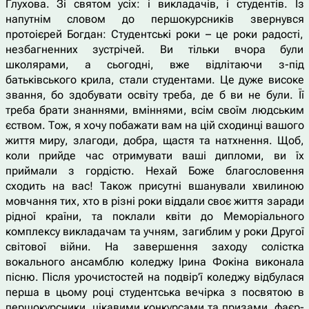
Глухова. Зі святом усіх: і викладачів, і студентів. Із
напутнім словом до першокурсників звернувся
протоієрей Богдан: Студентські роки – це роки радості,
незбагненних зустрічей. Ви тільки вчора були
школярами, а сьогодні, вже відлітаючи з-під
батьківського крила, стали студентами. Це дуже високе
звання, бо здобувати освіту треба, де б ви не були. Її
треба брати знаннями, вміннями, всім своїм людським
єством. Тож, я хочу побажати вам на цій сходинці вашого
життя миру, злагоди, добра, щастя та натхнення. Щоб,
коли прийде час отримувати ваші дипломи, ви їх
приймали з гордістю. Нехай Боже благословення
сходить на вас! Також присутні вшанували хвилиною
мовчання тих, хто в різні роки віддали своє життя заради
рідної країни, та поклали квіти до Меморіального
комплексу викладачам та учням, загиблим у роки Другої
світової війни. На завершення заходу солістка
вокального ансамблю коледжу Ірина Фокіна виконала
пісню. Після урочистостей на подвір’ї коледжу відбулася
перша в цьому році студентська вечірка з посвятою в
першокурсники, цікавими конкурсами та призами, фаєр-