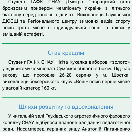
Студент ГАФК СНАУ Дмитро Саврацький став
бронзовим призером чемпіонату України з літнього
біатлону серед юнаків і дівчат. Вихованець Глухівської
ДЮСШ та Регіонального центру зимових видів спорту
посів третє місце в індивідуальній гонці, а також у
змішаній естафеті.
Став кращим
Студент ГАФК СНАУ Нікіта Кукелка виборов «золото»
у відкритому чемпіонаті Сумської області з боксу. Під час
заходу, що проходив 26-28 серпня у м. Шостка,
вихованець боксерського клубу «Воїн» посів перше місце
у ваговій категорії 60 кг.
Шляхи розвитку та вдосконалення
У читальній залі Глухівського агротехнічного фахового
коледжу СНАУ відбулося планове засідання педагогічної
ради. Насамперед керівник вишу Анатолій Литвиненко