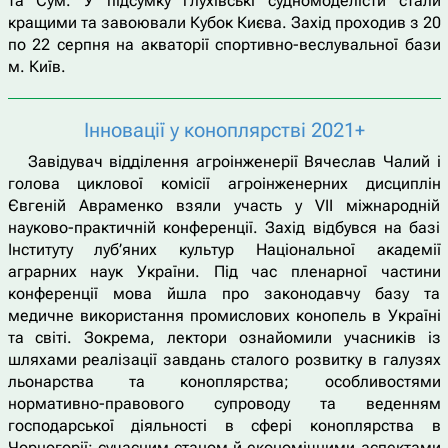
та Сум. У підсумку глухівські судномоделісти стали
кращими та завоювали Кубок Києва. Захід проходив з 20
по 22 серпня на акваторії спортивно-веслувальної бази
м. Київ.
Інновації у коноплярстві 2021+
Завідувач відділення агроінженерії Вячеслав Чалий і
голова циклової комісії агроінженерних дисциплін
Євгеній Авраменко взяли участь у VII міжнародній
науково-практичній конференції. Захід відбувся на базі
Інституту луб’яних культур Національної академії
аграрних наук України. Під час пленарної частини
конференції мова йшла про законодавчу базу та
медичне використання промислових конопель в Україні
та світі. Зокрема, лектори ознайомили учасників із
шляхами реалізації завдань сталого розвитку в галузях
льонарства та коноплярства; особливостями
нормативно-правового супроводу та веденням
господарської діяльності в сфері коноплярства в
Чорногорії; сучасним станом й економічними аспектами