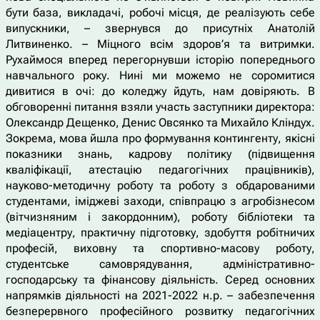
бути база, викладачі, робочі місця, де реалізують себе
випускники, – звернувся до присутніх Анатолій
Литвиненко. – Міцного всім здоров’я та витримки.
Рухаймося вперед перегорнувши історію попереднього
навчального року. Нині ми можемо не соромитися
дивитися в очі: до коледжу йдуть, нам довіряють. В
обговоренні питання взяли участь заступники директора:
Олександр Дещенко, Денис Овсянко та Михайло Кліндух.
Зокрема, мова йшла про формування контингенту, якісні
показники знань, кадрову політику (підвищення
кваліфікації, атестацію педагогічних працівників),
науково-методичну роботу та роботу з обдарованими
студентами, іміджеві заходи, співпрацю з агробізнесом
(вітчизняним і закордонним), роботу бібліотеки та
медіацентру, практичну підготовку, здобуття робітничих
професій, виховну та спортивно-масову роботу,
студентське самоврядування, адміністративно-
господарську та фінансову діяльність. Серед основних
напрямків діяльності на 2021-2022 н.р. – забезпечення
безперервного професійного розвитку педагогічних