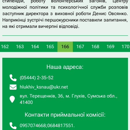
стипендій, роботу волонтерських загонів, Центру
молодіжної політики та психологічної служби розповів
заступник директора з виховної роботи Денис Овсянко.
Наприкінці зустрічі першокурсники поставили запитання,
на які отримали вичерпні відповіді.
162
163
164
165
166
167
168
169
170
Наша адреса:
(05444) 2-35-52
hlukhiv_ksnau@ukr.net
вул. Терещенків, 36, м. Глухів, Сумська обл.,
41400
Контакти приймальної комісії:
0957074668
;
0684817551
.