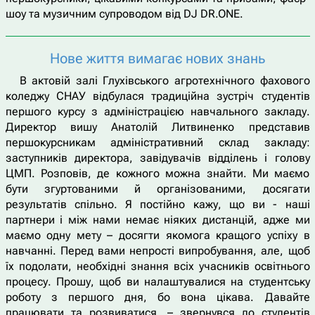
шоу та музичним супроводом від DJ DR.ONE.
Нове життя вимагає нових знань
В актовій залі Глухівського агротехнічного фахового
коледжу СНАУ відбулася традиційна зустріч студентів
першого курсу з адміністрацією навчального закладу.
Директор вишу Анатолій Литвиненко представив
першокурсникам адміністративний склад закладу:
заступників директора, завідувачів відділень і голову
ЦМП. Розповів, де кожного можна знайти. Ми маємо
бути згуртованими й організованими, досягати
результатів спільно. Я постійно кажу, що ви - наші
партнери і між нами немає ніяких дистанцій, адже ми
маємо одну мету – досягти якомога кращого успіху в
навчанні. Перед вами непрості випробування, але, щоб
їх подолати, необхідні знання всіх учасників освітнього
процесу. Прошу, щоб ви налаштувалися на студентську
роботу з першого дня, бо вона цікава. Давайте
працювати та розвиватися, – звернувся до студентів