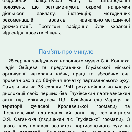
Федорович закцентував увагу на затвердженні
положень, що регламентують окремі напрямки
діяльності закладу; інструкцій; методичних
рекомендацій; зразків навчально-методичної
документації. Протягом засідання були ухвалені
відповідні проекти рішень.
Пам’ять про минуле
28 серпня завідувачка народного музею С.А. Ковпака
Надія Зайцева та представники Глухівської міської
організації ветеранів війни, праці та збройних сил
провели захід до 80-річчя початку партизанського руху.
Саме в ніч на 28 серпня 1941 року вийшли на місцях
дислокації своїх перших баз Глухівський партизанський
загін під керівництвом П.Л. Кульбаки (ліс Мариця на
території сучасної Кролевецької громади) та
Шалигинський партизанський загін під керівництвом
О.Я. Саганюка (Уздицький ліс Глухівської громади). З
цього часу почався розвиток партизанського руху на