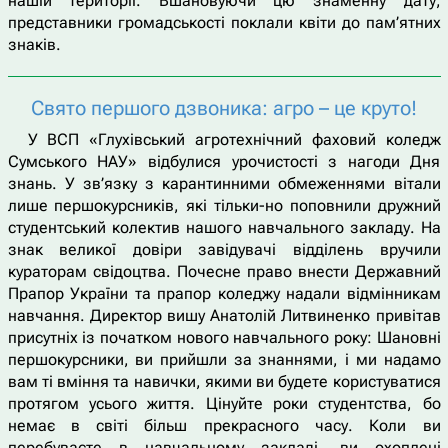
нашій території. Вшановуючи цю знаменну дату,
представники громадськості поклали квіти до пам’ятних
знаків.
Свято першого дзвоника: агро – це круто!
У ВСП «Глухівський агротехнічний фаховий коледж
Сумського НАУ» відбулися урочистості з нагоди Дня
знань. У зв’язку з карантинними обмеженнями вітали
лише першокурсників, які тільки-но поповнили дружний
студентський колектив нашого навчального закладу. На
знак великої довіри завідувачі відділень вручили
кураторам свідоцтва. Почесне право внести Державний
Прапор України та прапор коледжу надали відмінникам
навчання. Директор вишу Анатолій Литвиненко привітав
присутніх із початком нового навчального року: Шановні
першокурсники, ви прийшли за знаннями, і ми надамо
вам ті вміння та навички, якими ви будете користуватися
протягом усього життя. Цінуйте роки студентства, бо
немає в світі більш прекрасного часу. Коли ви
перебуваєте в навчальному закладі, ви охоплені