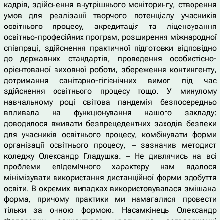
кадрів, здійснення внутрішнього моніторингу, створення
умов для реалізації творчого потенціалу учасників
освітнього процесу, акредитація та ліцензування
освітньо-професійних програм, розширення міжнародної
співпраці, здійснення практичної підготовки відповідно
до державних стандартів, проведення особистісно-
орієнтованої виховної роботи, збереження контингенту,
дотримання санітарно-гігієнічних вимог під час
здійснення освітнього процесу тощо. У минулому
навчальному році світова пандемія безпосередньо
впливала на функціонування нашого закладу:
доводилося вживати безпрецедентних заходів безпеки
для учасників освітнього процесу, комбінувати форми
організації освітнього процесу, – зазначив методист
коледжу Олександр Гладушка. – Не дивлячись на всі
проблеми епідемічного характеру нам вдалося
мінімізувати використання дистанційної форми здобуття
освіти. В окремих випадках використовувалася змішана
форма, причому практики ми намагалися провести
тільки за очною формою. Насамкінець Олександр