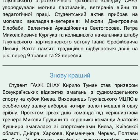
Глухівського агротехнічного фахового коледжу СНАУ
упорядкували могили партизанів, ветеранів війни та
педагогічної праці. Студентський актив прибрав на
могилах викладачів-ветеранів: Миколи Дмитровича
Білобаби, Валентина Аркадійовича Свєтогорова, Петра
Миколайовича Курлука та колишнього начальника штабу
Глухівського партизанського загону Івана Єрофійовича
Лисиці. Вахта пам’яті традиційно відбувається двічі на
рік: перед 9 травня та 22 вересня.
Знову кращий
Студент ГАФК СНАУ Кирило Туман став призером
Всеукраїнських відкритих змагань із судномодельного
спорту на кубок Києва. Вихованець Глухівського МЦПО в
особистому заліку виборов чотири золоті медалі й одну
срібну. Протягом трьох днів команда під керівництвом
тренера Миколи Грудини та керівника команди Анатолія
Кушниря змагалася зі спортсменами Києва, Київської
області, Дніпра, Харкова, Кременчука, Черкас, Полтави