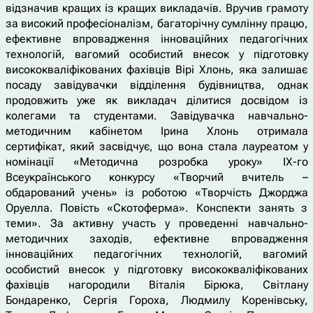
відзначив кращих із кращих викладачів. Вручив грамоту
за високий професіоналізм, багаторічну сумлінну працю,
ефективне впровадження інноваційних педагогічних
технологій, вагомий особистий внесок у підготовку
висококваліфікованих фахівців Вірі Хлонь, яка залишає
посаду завідувачки відділення будівництва, однак
продовжить уже як викладач ділитися досвідом із
колегами та студентами. Завідувачка навчально-
методичним кабінетом Ірина Хлонь отримала
сертифікат, який засвідчує, що вона стала лауреатом у
номінації «Методична розробка уроку» ІХ-го
Всеукраїнського конкурсу «Творчий вчитель –
обдарований учень» із роботою «Творчість Джорджа
Оруелла. Повість «Скотоферма». Конспекти занять з
теми». За активну участь у проведенні навчально-
методичних заходів, ефективне впровадження
інноваційних педагогічних технологій, вагомий
особистий внесок у підготовку висококваліфікованих
фахівців нагородили Віталія Бірюка, Світлану
Бондаренко, Сергія Гороха, Людмилу Коренівську,