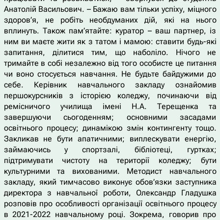
Анатолій Васильович. – Бажаю вам тільки успіху, міцного
здоров’я, не робіть необдуманих дій, які на нього
вплинуть. Також пам’ятайте: куратор – ваш партнер, із
ним ви маєте жити як з татом і мамою: ставити будь-які
запитання, ділитися тим, що наболіло. Нічого не
тримайте в собі незалежно від того особисте це питання
чи воно стосується навчання. Не будьте байдужими до
себе. Керівник навчального закладу ознайомив
першокурсників з історією коледжу, починаючи від
ремісничого училища імені Н.А. Терещенка та
завершуючи сьогоденням; основними засадами
освітнього процесу; динамікою змін контингенту тощо.
Закликав не бути апатичними; виплескувати енергію,
займаючись у спортзалі, бібліотеці, гуртках;
підтримувати чистоту на території коледжу; бути
культурними та вихованими. Методист навчального
закладу, який тимчасово виконує обов’язки заступника
директора з навчальної роботи, Олександр Гладушка
розповів про особливості організації освітнього процесу
в 2021-2022 навчальному році. Зокрема, говорив про