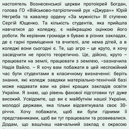
настоятель Вознесенської церкви протоієрей Богдан,
голова ГО «Військово-патріотичний рух «Джура»» Юрій
Негреба та кавалер ордену «За мужність» ІІІ ступеню
Сергій Ющенко. Та кількість студентів, яка прийшла
навчатися до коледжу, є найкращою оцінкою його
роботи. Як керівник громади я буваю в різних закладах,
де є гарні приміщення та вчителі, але нема дітей, а в
коледжі вони сьогодні є. Те, що агро – це круто, я хочу
засвідчити не просто теоретично. Це, дійсно, круто –
працювати на землі, працювати з землею, –зазначила
Надія Вайло. – Я хочу вам побажати в цей неспокійний
час бути студентами в класичному визначенні: беріть
знання, які коледж завдяки матеріально-технічній базі
може надавати вам на рівні кращих закладів освіти
України. Я знаю, що рівень фахової підготовки тут дуже
високий. Усвідомте, що ви є майбутнім нашої України,
молодої держави, яка тільки відсвяткувала своє 30-
річчя. Хочу побажати, щоб ви були гідними її
представниками, щоб ви тут працювали та розвивалися.
Додам, що ваш/наш навчальний заклад є окрасою