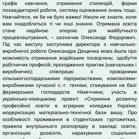
графік навчання, отримання стипендій, форми
позааудиторної роботи, систему оцінювання знань тощо.
Навчайтеся, як би не було важко! Ніколи не знаєте, коли
вам знадобляться ті чи інші знання. Отримана освіта
стане надійною опорою для майбутнього
працевлаштування, – зазначив Олександр Федорович.
Під час виступу заступника директора з навчально-
виробничої роботи Олександра Дещенка мова йшла про
можливість отримання водійських посвідчень; здобуття
робітничих професій; проходження практик (навчальних і
виробничих); співпрацю з провідними
сільськогосподарськими підприємствами, компаніями-
виробниками сучасної с.-г. техніки; стажування на базі
фермерських господарств Німеччини; участь в
українсько-німецькому проекті «Сприяння розвитку
професійної освіти в аграрних коледжах України;
модернізацію матеріально-технічної бази вишу. Про
особливості проживання в студентських гуртожитках,
правила внутрішнього розпорядку в закладі освіти,
організацію дозвілля, нарахування соціальних