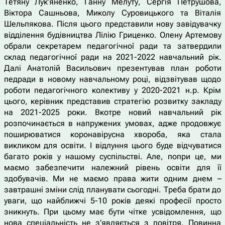
Тетяну Лук’яненко, Ганну Мелуту, Сергія Петрушова,
Віктора Сашньова, Миколу Суровицького та Віталія
Шельпякова. Після цього представили нову завідувачку
відділення будівництва Лілію Гриценко. Олену Артемову
обрали секретарем педагогічної ради та затвердили
склад педагогічної ради на 2021-2022 навчальний рік.
Далі Анатолій Васильович презентував план роботи
педради в новому навчальному році, відзвітував щодо
роботи педагогічного колективу у 2020-2021 н.р. Крім
цього, керівник представив стратегію розвитку закладу
на 2021-2025 роки. Вкотре новий навчальний рік
розпочинається в напружених умовах, адже продовжує
поширюватися коронавірусна хвороба, яка стала
викликом для освіти. І відлуння цього буде відчуватися
багато років у нашому суспільстві. Але, попри це, ми
маємо забезпечити належний рівень освіти для її
здобувачів. Ми не маємо права жити одним днем –
завтрашні зміни слід планувати сьогодні. Треба брати до
уваги, що найближчі 5-10 років деякі професії просто
зникнуть. При цьому має бути чітке усвідомлення, що
нова спеціальність не з’являється з повітря. Повинна