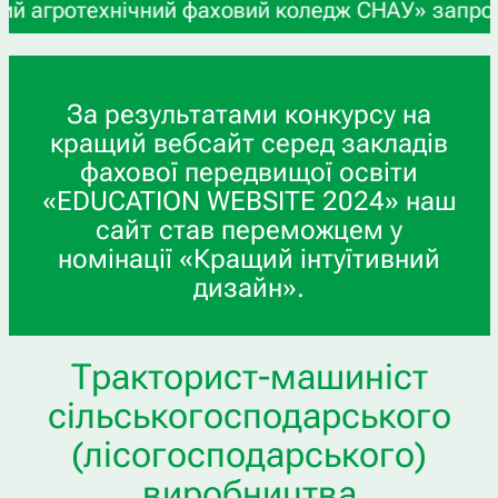
 агротехнічний фаховий коледж СНАУ» запрошує уч
За результатами конкурсу на
кращий вебсайт серед закладів
фахової передвищої освіти
«EDUCATION WEBSITE 2024» наш
сайт став переможцем у
номінації «Кращий інтуїтивний
дизайн».
Тракторист-машиніст
сiльськогосподарського
(лiсогосподарського)
виробництва