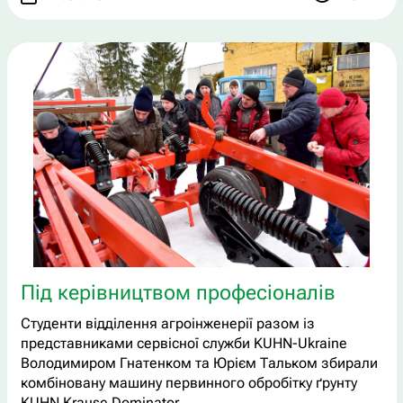
Під керівництвом професіоналів
Студенти відділення агроінженерії разом із
представниками сервісної служби KUHN-Ukraine
Володимиром Гнатенком та Юрієм Тальком збирали
комбіновану машину первинного обробітку ґрунту
KUHN Krause Dominator.