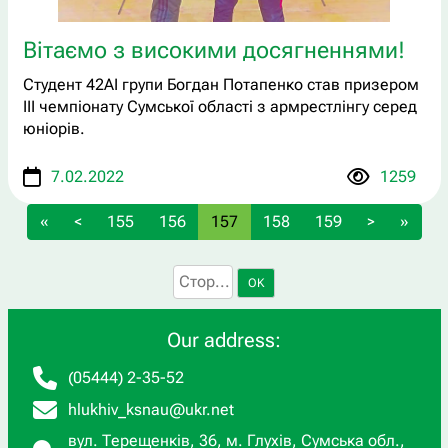
Вітаємо з високими досягненнями!
Студент 42АІ групи Богдан Потапенко став призером
ІІІ чемпіонату Сумської області з армрестлінгу серед
юніорів.
7.02.2022
1259
«
<
155
156
157
158
159
>
»
OK
Our address:
(05444) 2-35-52
hlukhiv_ksnau@ukr.net
вул. Терещенків, 36, м. Глухів, Сумська обл.,