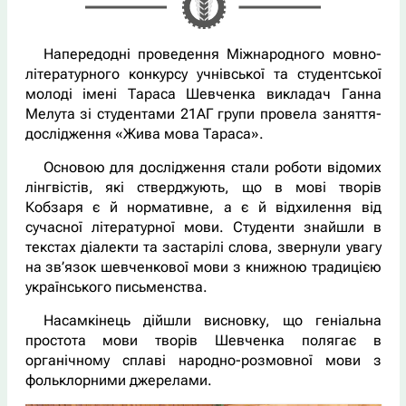
Напередодні проведення Міжнародного мовно-
літературного конкурсу учнівської та студентської
молоді імені Тараса Шевченка викладач Ганна
Мелута зі студентами 21АГ групи провела заняття-
дослідження «Жива мова Тараса».
Основою для дослідження стали роботи відомих
лінгвістів, які стверджують, що в мові творів
Кобзаря є й нормативне, а є й відхилення від
сучасної літературної мови. Студенти знайшли в
текстах діалекти та застарілі слова, звернули увагу
на зв’язок шевченкової мови з книжною традицією
українського письменства.
Насамкінець дійшли висновку, що геніальна
простота мови творів Шевченка полягає в
органічному сплаві народно-розмовної мови з
фольклорними джерелами.