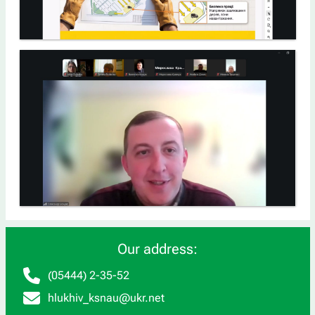
Our address:
(05444) 2-35-52
hlukhiv_ksnau@ukr.net