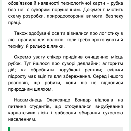
обов’язковій наявності технологічної карти – рубка
без неї є суворим порушенням. Документ містить
схему розробки, природоохоронні вимоги, безпеку
праці.
Також здобувачі освіти дізналися про логістику в
лісі: правила для волоків, коли треба враховувати й
техніку, й рельєф ділянки.
Окремо увагу спікер приділив очищенню місць
рубок. Тут йшлося про суворі дедлайни; алгоритм
дій; як обробляти порубкові рештки; скільки
підросту має вціліти для збереження. Серед іншого
розповів, що робити, коли ліс не відновися
природним шляхом.
Насамкінець Олександр Бондар відповів на
питання студентів, що стосувалися вирубування
карпатських лісів і заборони збирання сухостою
населенням.