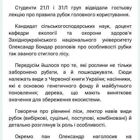
Студенти 21Л і 31Л груп відвідали гостьову
лекцію про правила рубок головного користування.
Кандидат сільськогосподарських наук, доцент
кафедри екології та охорони здоров'я
Західноукраїнського національного університету
Олександр Бондар розповів про особливості рубки
так званого стиглого лісу.
Передусім йшлося про те, які рослини не тільки
заборонено рубати, а й пошкоджувати. Сюди
належать види з Червоної книги України; насінники,
які є основою генетичного фонду й майбутнього
поновлення; дерева, що мають виняткове
значення для збереження екосистеми.
Говорячи про рівнинні ліси, лектор навів види
рубок (вибіркові, суцільні, поступові, комбіновані) й
детально розглянув їх роль і особливості.
Окремо пан Олександр наголосив на