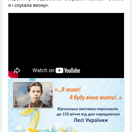
я і слухала весну».