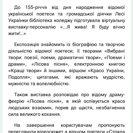
До 155-річчя від дня народження відомої
української поетеси та громадської діячки Лесі
Українки бібліотека коледжу підготувала віртуальну
виставку-персоналію «…Я жива! Я буду вічно
жити!..»
Експозиція знайомить із біографією та творчою
діяльністю відомої поетеси; її творами «Вибрані
твори: поезії, поеми, драматичні твори», «Поеми і
драми», «Лісова пісня», електронною книгою
«Кращі твори» й іншими, віршом «Красо України,
Подолля»; цитатами, які вражають мудрістю,
мужністю та волелюбністю.
Також виставка розповідає про відому драму-
феєрію «Лісова пісня», в якій оспівується краса
людських взаємин, порив до щастя, незбагненна
сила великого кохання.
На завершення користувачам пропонують
переглянути відеосюжет а віршом поетеси «Стояла