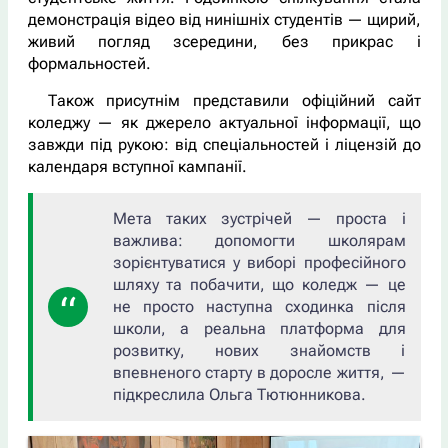
демонстрація відео від нинішніх студентів — щирий,
живий погляд зсередини, без прикрас і
формальностей.
Також присутнім представили офіційний сайт
коледжу — як джерело актуальної інформації, що
завжди під рукою: від спеціальностей і ліцензій до
календаря вступної кампанії.
Мета таких зустрічей — проста і
важлива: допомогти школярам
зорієнтуватися у виборі професійного
шляху та побачити, що коледж — це
не просто наступна сходинка після
школи, а реальна платформа для
розвитку, нових знайомств і
впевненого старту в доросле життя, —
підкреслила Ольга Тютюнникова.