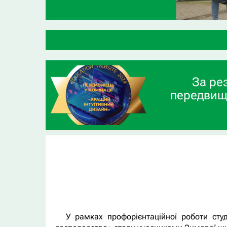
За ре
передвищ
У рамках профорієнтаційної роботи сту