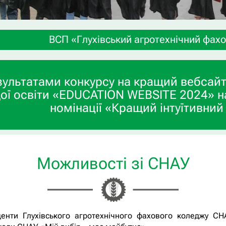
ВСП «Глухівський агротехнічний фаховий коледж С
зультатами конкурсу на кращий вебсайт
ої освіти «EDUCATION WEBSITE 2024» н
номінації «Кращий інтуїтивний
Можливості зі СНАУ
денти Глухівського агротехнічного фахового коледжу СН