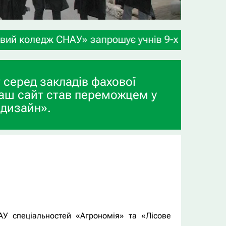
НАУ» запрошує учнів 9-х та 11-х класів, а також
 серед закладів фахової
аш сайт став переможцем у
 дизайн».
АУ спеціальностей «Агрономія» та «Лісове