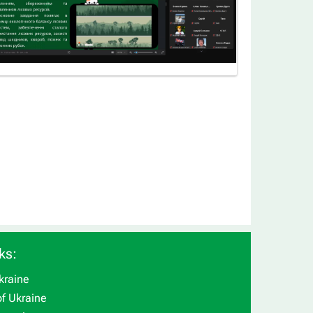
ks:
kraine
f Ukraine