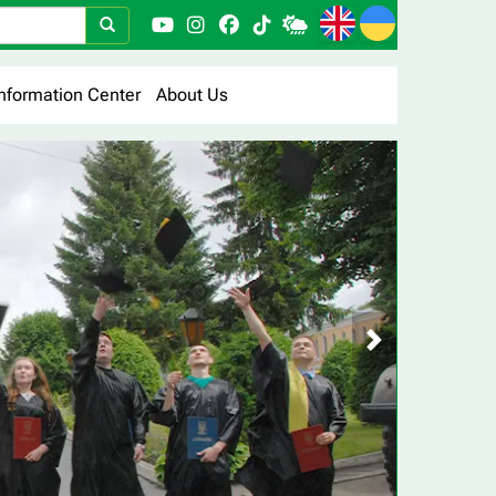
nformation Center
About Us