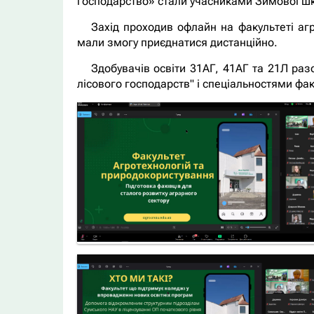
господарство» стали учасниками Зимової шк
Захід проходив офлайн на факультеті аг
мали змогу приєднатися дистанційно.
Здобувачів освіти 31АГ, 41АГ та 21Л ра
лісового господарств" і спеціальностями фак