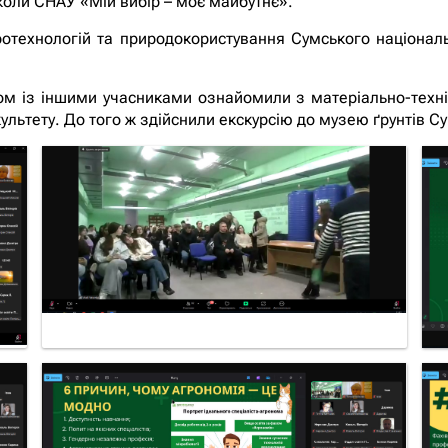
оли СНАУ «Мій вибір – моє майбутнє».
ротехнологій та природокористування Сумського національ
зом із іншими учасниками ознайомили з матеріально-тех
ультету. До того ж здійснили екскурсію до музею ґрунтів 