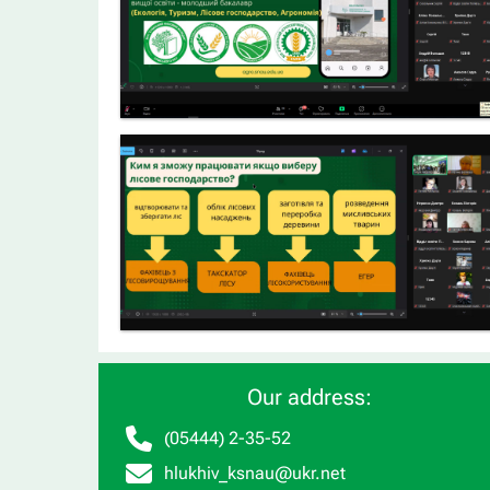
Our address:
(05444) 2-35-52
hlukhiv_ksnau@ukr.net