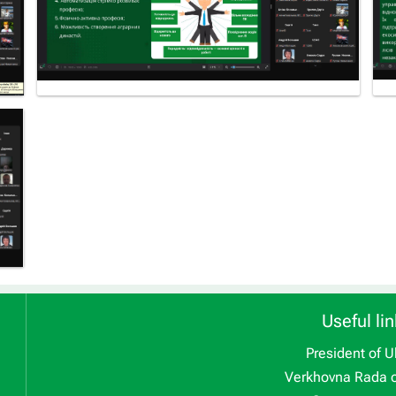
Useful lin
President of U
Verkhovna Rada o