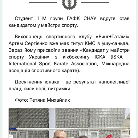
Студент 11М групи ГАФК СНАУ вдруге став
кандидатом у майстри спорту.
Вихованець спортивного клубу «Ринг+Татамі»
Артем Сергієнко вже має титул КМС з ушу-саньда.
Зараз йому присвоїли звання «Кандидат у майстри
спорту України» з кікбоксингу ІСКА (ІSКА -
International Sport Karate Association, Міжнародна
асоціація спортивного карате).
Досягнення юнака - це результат наполегливої
праці, сили волі, витримки.
Фото: Тетяна Михайлик