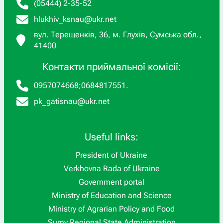
(05444) 2-35-52
hlukhiv_ksnau@ukr.net
вул. Терещенків, 36, м. Глухів, Сумська обл.,
41400
Контакти приймальної комісії:
0957074668
;
0684817551
.
pk_gatisnau@ukr.net
Useful links:
President of Ukraine
Verkhovna Rada of Ukraine
Government portal
Ministry of Education and Science
Ministry of Agrarian Policy and Food
Sumy Regional State Administration