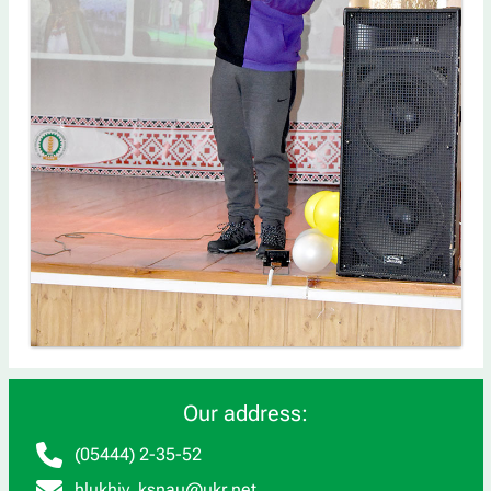
Our address:
(05444) 2-35-52
hlukhiv_ksnau@ukr.net