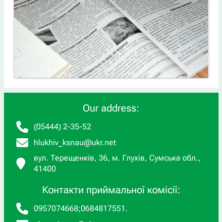
Our address:
(05444) 2-35-52
hlukhiv_ksnau@ukr.net
вул. Терещенків, 36, м. Глухів, Сумська обл.,
41400
Контакти приймальної комісії:
0957074668
;
0684817551
.