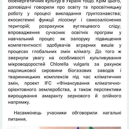
біоенергетичних культур в Україні тощо. Крім цього,
доповідачі говорили про освіту та просвітницьку
роботу у процесі викладання ґрунтознавства;
екосистемні функції лісосмуг і самозаліснених
територій; розрахунок вуглецевого сліду;
впровадження сучасних освітніх програм у
навчальний процес як запоруку підвищення
компетентності здобувачів аграрних вишів у
процесах глобальних змін клімату. До того ж
звернули увагу на особливості культивування
мікроводоростей Chlorella vulgaris за рахунок
надлишкової сировини біогазових заводів і
тваринницьких комплексів під час кліматичних
змін, проект IFC «Фінансування кліматично-
орієнтовного землеробства, а також перспективи
вирощування амаранту зернового й олійного
напрямку.
Насамкінець учасники обговорили нагальні
питання.