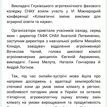
Викладачі Глухівського агротехнічного фахового
коледжу СНАУ взяли участь у VI Міжнародній
конференції «Кліматичні зміни: виклики для
аграрної освіти та науки».
Організатори привітали учасників заходу, серед
яких – директор ГАФК СНАУ Анатолій Литвиненко,
заступник директора з навчальної роботи Михайло
Кліндух, завідувач відділення агроінженерії
Вячеслав Чалий, голова циклової комісії
агроінженерних дисциплін Євгеній Авраменко,
викладачі: Ганна Мелута, Наталія Гончарова й
Андрій Логінов.
Так, під час онлайн-зустрічі мова йшла про
напрями досліджень з адаптації землеробства
степової зони до умов зміни клімату в регіоні;
особливості погодних умов в Україні за останнє
п’ятиріччя; агроекологічну оцінку впливу змін
клімату на умови вирощування та продуктивність