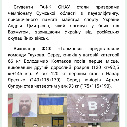
Студенти ГАФК СНАУ стали призерами
чемпіонату Сумської області з пауерліфтингу,
присвяченого пам'яті майстра спорту України
Андрія Дмитрієва, який загинув у боях під
Бахмутом, захищаючи Україну від російських
окупаційних військ.
Вихованці ФСК «Гармонія» представляли
команду Глухова. Серед юнаків у ваговій категорії
66 кг Володимир Колтаков посів перше місце,
виконавши другий дорослий розряд (120 кг+92,5
кг+145 кг). У в/к 120 кг першим став і Назар
Яресько (140+115+170). Серед юніорів Артем
Супрун став четвертим у в/к 93 кг (175+115+190).