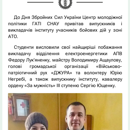
До Дня Збройних Сил України Центр молодіжної
політики ГАТІ СНАУ привітав випускників і
викладачів інституту учасників бойових дій у зоні
АТО.
Студенти висловили свої найщиріші побажання
викладачу відділення електроенергетики АПВ
Федору Лук’яненку, майстру Володимиру Ащаулову,
голові громадської організації «Військово-
патріотичний рух «ДЖУРА» та волонтеру Юрію
Негребі, а також випускнику інституту, кавалеру
ордену «За мужність» ІІІ ступеню Сергію Ющенку.