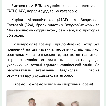
Вихованцям ВПК «Мужність», які навчаються в
ГАТІ СНАУ, надали суддівську категорію.
Каріна Мірошніченко (41АГ) та Владислав
Пустовой (32АІ) брали участь у Всеукраїнському та
Міжнародному суддівському семінарі, що проходив
у Харкові.
Як повідомляє тренер Кирило Ященко, захід був
поділений на дві частини: теоретичну, під час якої
розглядалися спірні моменти, що могли трапитися
під час суддівства змагань, і практичну, де
учасники на татамі здавали суддівський залік. За
результатами екзаменів Владислав і Каріна
отримали другу суддівську категорію.
Вітаємо! Бажаємо успіхів на спортивній арені!