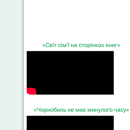
«Світ сім'ї на сторінках книг»
«Чорнобиль не має минулого часу»