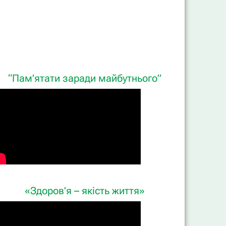
“Пам’ятати заради майбутнього”
«Здоров’я – якість життя»