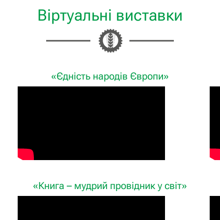
Віртуальні виставки
«Єдність народів Європи»
«Книга – мудрий провідник у світ»