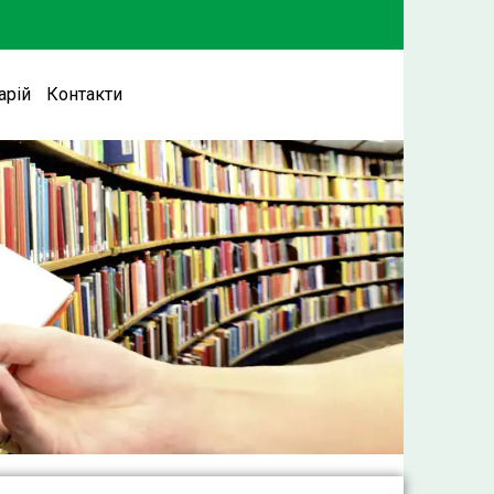
арій
Контакти