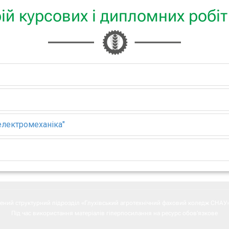
ій курсових і дипломних робіт 
електромеханіка"
ений структурний підрозділ «Глухівський агротехнічний фаховий коледж СНАУ»
Під час використання матеріалів гіперпосилання на ресурс обов'язкове