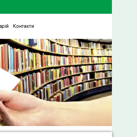
арій
Контакти