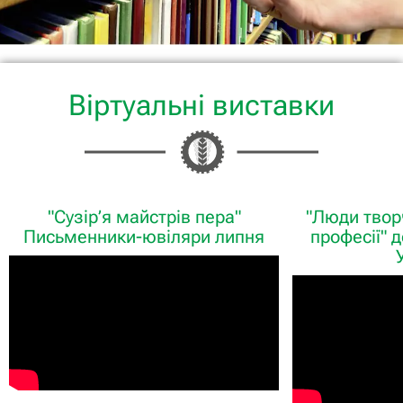
Віртуальні виставки
"Сузір’я майстрів пера"
"Люди творч
Письменники-ювіляри липня
професії" 