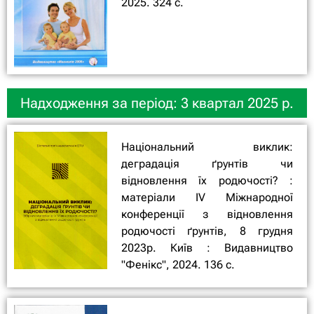
2025. 324 с.
Надходження за період: 3 квартал 2025 р.
Національний виклик:
деградація ґрунтів чи
відновлення їх родючості? :
матеріали ІV Міжнародної
конференції з відновлення
родючості ґрунтів, 8 грудня
2023р. Київ : Видавництво
"Фенікс", 2024. 136 с.