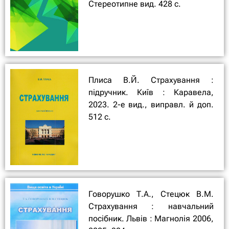
Стереотипне вид. 428 с.
Плиса В.Й. Страхування :
підручник. Київ : Каравела,
2023. 2-е вид., виправл. й доп.
512 с.
Говорушко Т.А., Стецюк В.М.
Страхування : навчальний
посібник. Львів : Магнолія 2006,