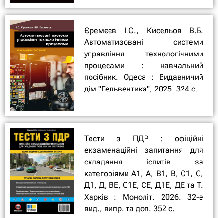
Єремєєв І.С., Кисельов В.Б.
Автоматизовані системи
управління технологічними
процесами : навчальний
посібник. Одеса : Видавничий
дім "Гельвентика", 2025. 324 с.
Тести з ПДР : офіційні
екзаменаційні запитання для
складання іспитів за
категоріями А1, А, В1, В, С1, С,
Д1, Д, ВЕ, С1Е, СЕ, Д1Е, ДЕ та Т.
Харків : Моноліт, 2026. 32-е
вид., випр. та доп. 352 с.