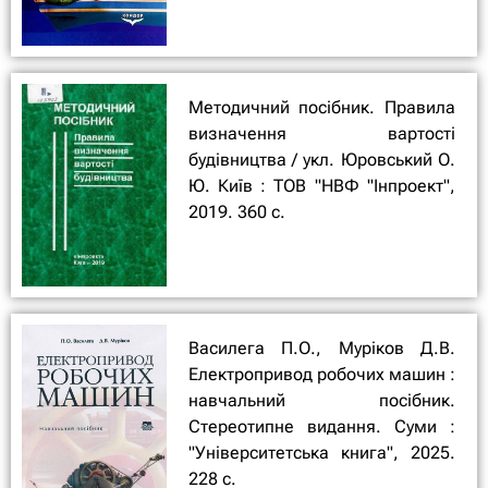
Методичний посібник. Правила
визначення вартості
будівництва / укл. Юровський О.
Ю. Київ : ТОВ "НВФ "Інпроект",
2019. 360 с.
Василега П.О., Муріков Д.В.
Електропривод робочих машин :
навчальний посібник.
Стереотипне видання. Суми :
"Університетська книга", 2025.
228 с.