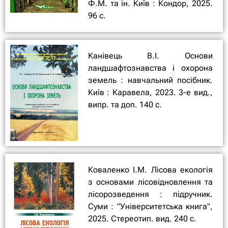
Ф.М. та ін. Київ : Кондор, 2025.
96 с.
Канівець В.І. Основи
ландшафтознавства і охорона
земель : навчальний посібник.
Київ : Каравела, 2023. 3-е вид.,
випр. та доп. 140 с.
Коваленко І.М. Лісова екологія
з основами лісовідновлення та
лісорозведення : підручник.
Суми : "Університетська книга",
2025. Стереотип. вид. 240 с.