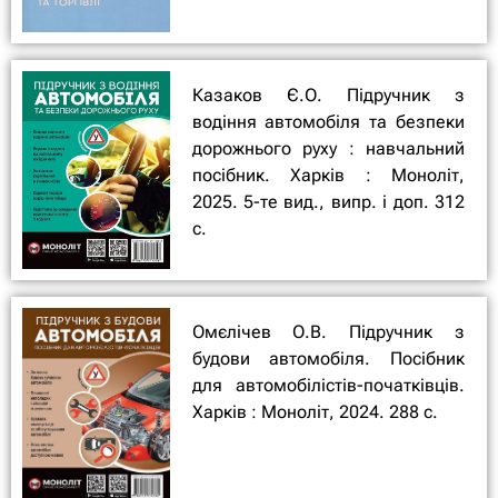
Казаков Є.О. Підручник з
водіння автомобіля та безпеки
дорожнього руху : навчальний
посібник. Харків : Моноліт,
2025. 5-те вид., випр. і доп. 312
с.
Омєлічев О.В. Підручник з
будови автомобіля. Посібник
для автомобілістів-початківців.
Харків : Моноліт, 2024. 288 с.