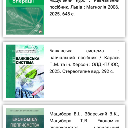
модульний курс : навчальний
посібник. Львів : Магнолія 2006,
2025. 645 с.
Банківська система :
навчальний посібник / Карась
П.М. та ін. Херсон : ОЛДІ-ПЛЮС,
2025. Стереотипне вид. 292 с.
Мацибора В.І., Збарський В.К.,
Мацибора Т.В. Економіка
підприємства : навчальний