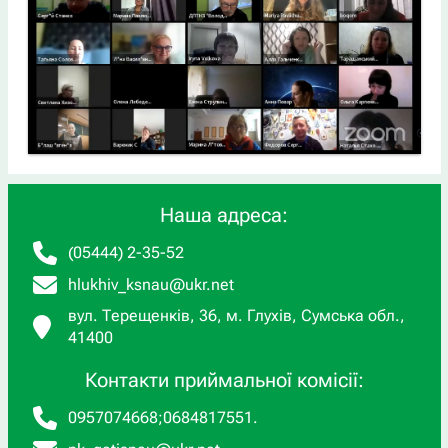
Наша адреса:
(05444) 2-35-52
hlukhiv_ksnau@ukr.net
вул. Терещенків, 36, м. Глухів, Сумська обл.,
41400
Контакти приймальної комісії:
0957074668
;
0684817551
.