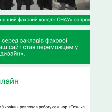
аховий коледж СНАУ» запрошує учнів 9-х та 11-х 
 серед закладів фахової
аш сайт став переможцем у
 дизайн».
нлайн
х України» розпочав роботу семінар «Техніка