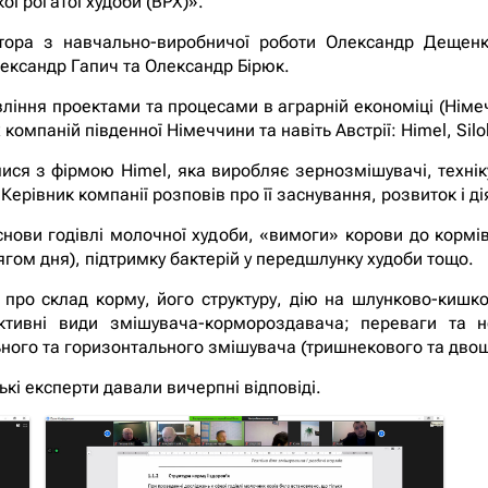
ої рогатої худоби (ВРХ)».
тора з навчально-виробничої роботи Олександр Дещенко
ександр Гапич та Олександр Бірюк.
вління проектами та процесами в аграрній економіці (Німе
 компаній південної Німеччини та навіть Австрії: Himel, Silo
ися з фірмою Himel, яка виробляє зернозмішувачі, технік
ерівник компанії розповів про її заснування, розвиток і ді
снови годівлі молочної худоби, «вимоги» корови до кормі
гом дня), підтримку бактерій у передшлунку худоби тощо.
про склад корму, його структуру, дію на шлунково-кишко
ктивні види змішувача-кормороздавача; переваги та 
ьного та горизонтального змішувача (тришнекового та дво
кі експерти давали вичерпні відповіді.