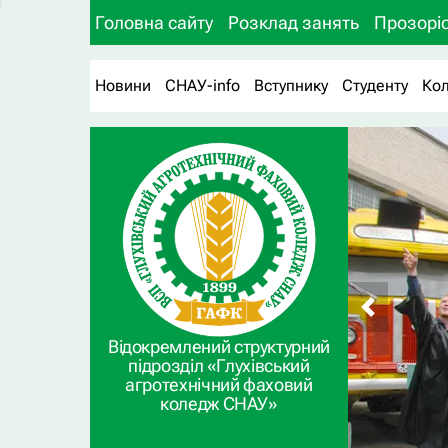
Головна сайту
Розклад занять
Прозоріс
Новини
СНАУ-info
Вступнику
Студенту
Ко
Відокремлений структурний
підрозділ «Глухівський
агротехнічний фаховий
коледж СНАУ»