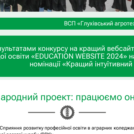
ВСП «Глухівський агротехнічний ф
зультатами конкурсу на кращий вебсайт
ої освіти «EDUCATION WEBSITE 2024» н
номінації «Кращий інтуїтивний
ародний проект: працюємо о
«Сприяння розвитку професійної освіти в аграрних коледжа