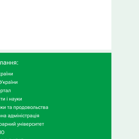
илання:
раїни
України
ортал
ти і науки
ики та продовольства
на адміністрація
рарний університет
ПО