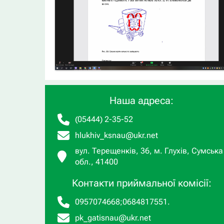
Наша адреса:
(05444) 2-35-52
hlukhiv_ksnau@ukr.net
вул. Терещенків, 36, м. Глухів, Сумська
обл., 41400
Контакти приймальної комісії:
0957074668
;
0684817551
.
pk_gatisnau@ukr.net