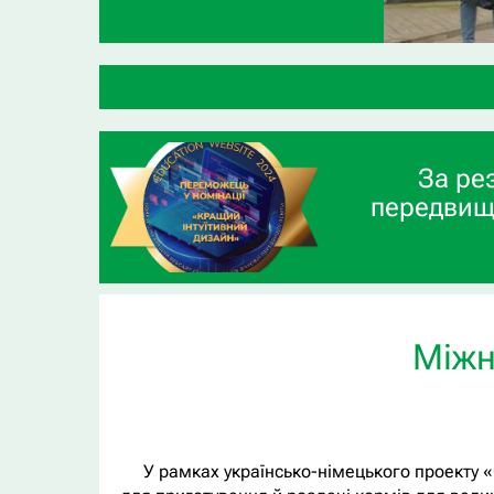
За ре
передвищ
Міжн
У рамках українсько-німецького проекту 