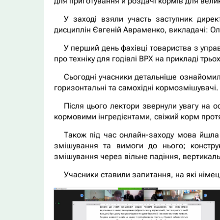
для приготування й роздачі кормів для велик
У заході взяли участь заступник дирек
дисциплін Євгеній Авраменко, викладачі: Ол
У перший день фахівці товариства з упра
про техніку для годівлі ВРХ на прикладі трьох
Сьогодні учасники детальніше ознайомил
горизонтальні та самохідні кормозмішувачі. К
Після цього лектори звернули увагу на о
кормовими інгредієнтами, свіжий корм протя
Також під час онлайн-заходу мова йшла 
змішування та вимоги до нього; констру
змішування через вільне падіння, вертикал
Учасники ставили запитання, на які німець