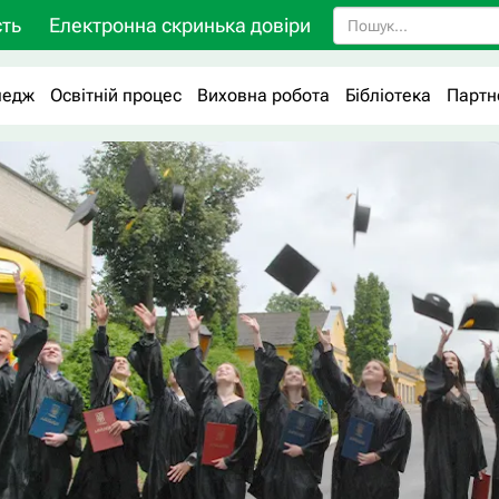
ть
Електронна скринька довіри
ледж
Освітній процес
Виховна робота
Бібліотека
Партн