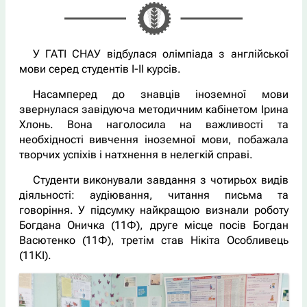
У ГАТІ СНАУ відбулася олімпіада з англійської
мови серед студентів І-ІІ курсів.
Насамперед до знавців іноземної мови
звернулася завідуюча методичним кабінетом Ірина
Хлонь. Вона наголосила на важливості та
необхідності вивчення іноземної мови, побажала
творчих успіхів і натхнення в нелегкій справі.
Студенти виконували завдання з чотирьох видів
діяльності: аудіювання, читання письма та
говоріння. У підсумку найкращою визнали роботу
Богдана Оничка (11Ф), друге місце посів Богдан
Васютенко (11Ф), третім став Нікіта Особливець
(11КІ).