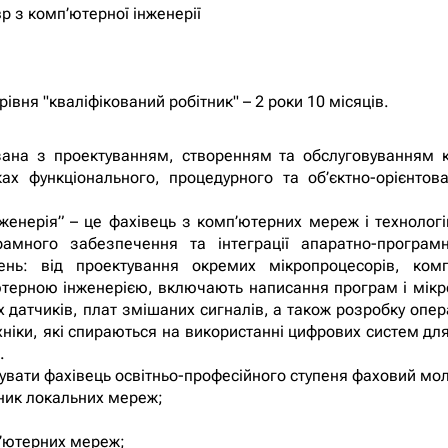
 з комп’ютерної інженерії
рівня "кваліфікований робітник" – 2 роки 10 місяців.
язана з проектуванням, створенням та обслуговуванням
 функціонального, процедурного та об’єктно-орієнтова
нженерія” – це фахівець з комп’ютерних мереж і технолог
грамного забезпечення та інтеграції апаратно-програ
нь: від проектування окремих мікропроцесорів, комп’
’ютерною інженерією, включають написання програм і мікр
 датчиків, плат змішаних сигналів, а також розробку опе
іки, які спираються на використанні цифрових систем для
.
онувати фахівець освітньо-професійного ступеня фаховий м
ьник локальних мереж;
п’ютерних мереж;