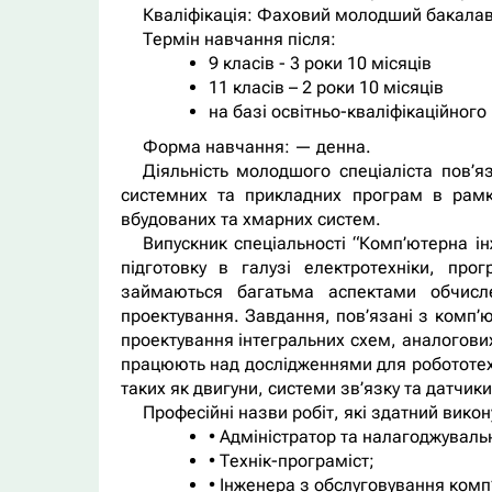
Кваліфікація:
Фаховий молодший бакалавр
Термін навчання після:
9 класів - 3 роки 10 місяців
11 класів – 2 роки 10 місяців
на базі освітньо-кваліфікаційного 
Форма навчання:
— денна.
Діяльність молодшого спеціаліста пов’
системних та прикладних програм в рамках
вбудованих та хмарних систем.
Випускник спеціальності “Комп’ютерна і
підготовку в галузі електротехніки, про
займаються багатьма аспектами обчисле
проектування. Завдання, пов’язані з комп
проектування інтегральних схем, аналогових
працюють над дослідженнями для робототехн
таких як двигуни, системи зв’язку та датчики
Професійні назви робіт, які здатний вик
• Адміністратор та налагоджувал
• Технік-програміст;
• Інженера з обслуговування ком