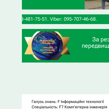
481-75-51. Viber: 095-707-46-68.
За ре
передвищ
Галузь знань:
F Інформаційні технології
Спеціальність:
F7 Комп’ютерна інженерія