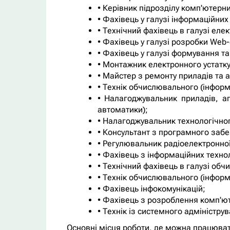
• Керівник підрозділу комп'ютерни
• Фахівець у галузі інформаційних
• Технічний фахівець в галузі елек
• Фахівець у галузі розробки Web-
• Фахівець у галузі формування т
• Монтажник електронного устатк
• Майстер з ремонту приладів та 
• Технік обчислювального (інформ
• Налагоджувальник приладів, а
автоматики);
• Налагоджувальник технологічног
• Консультант з програмного заб
• Регулювальник радіоелектронної
• Фахівець з інформаційних технол
• Технічний фахівець в галузі обч
• Технік обчислювального (інфор
• Фахівець інфокомунікацій;
• Фахівець з розроблення комп'ю
• Технік із системного адміністру
Основні місця роботи, де можна працюват