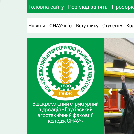
Головна сайту
Розклад занять
Прозоріс
Новини
СНАУ-info
Вступнику
Студенту
Ко
Відокремлений структурний
підрозділ «Глухівський
агротехнічний фаховий
коледж СНАУ»