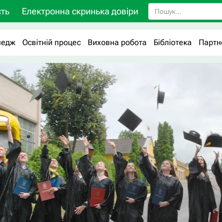
ть
Електронна скринька довіри
ледж
Освітній процес
Виховна робота
Бібліотека
Партн