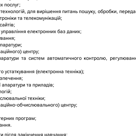
х послуг;
 технологій, для вирішення питань пошуку, обробки, передач
троніки та телекомунікацій;
сайтів;
а управління електронних баз даних;
ування;
апаратури;
аційного) центру;
паратури та систем автоматичного контролю, регулюван
о устаткування (електронна техніка);
езпечення;
 апаратури та приладів;
огій;
ислювальної техніки;
маційно-обчислювального) центру;
терних програм;
вання.
и після закінчення навчання: