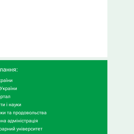
илання:
раїни
України
ортал
ти і науки
ики та продовольства
на адміністрація
рарний університет