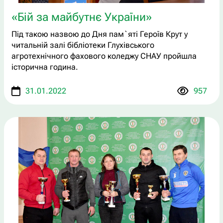
«Бій за майбутнє України»
Під такою назвою до Дня пам`яті Героїв Крут у
читальній залі бібліотеки Глухівського
агротехнічного фахового коледжу СНАУ пройшла
історична година.
31.01.2022
957