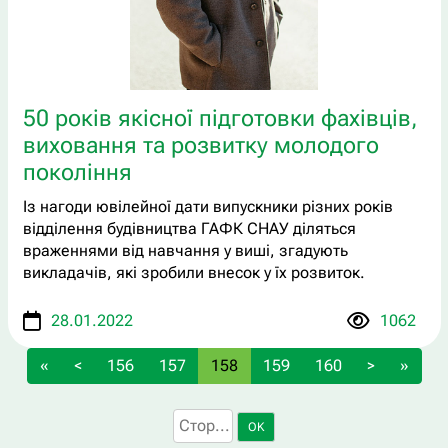
50 років якісної підготовки фахівців,
виховання та розвитку молодого
покоління
Із нагоди ювілейної дати випускники різних років
відділення будівництва ГАФК СНАУ діляться
враженнями від навчання у виші, згадують
викладачів, які зробили внесок у їх розвиток.
28.01.2022
1062
«
<
156
157
158
159
160
>
»
OK