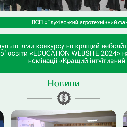
Глухівський агротехнічний фаховий коледж СНАУ» 
зультатами конкурсу на кращий вебсайт
ої освіти «EDUCATION WEBSITE 2024» н
номінації «Кращий інтуїтивний
Новини