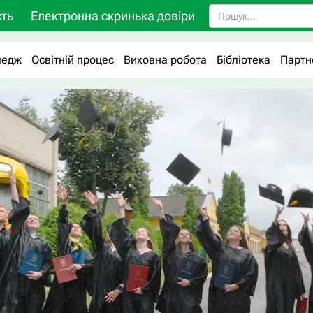
ть
Електронна скринька довіри
ледж
Освітній процес
Виховна робота
Бібліотека
Партн