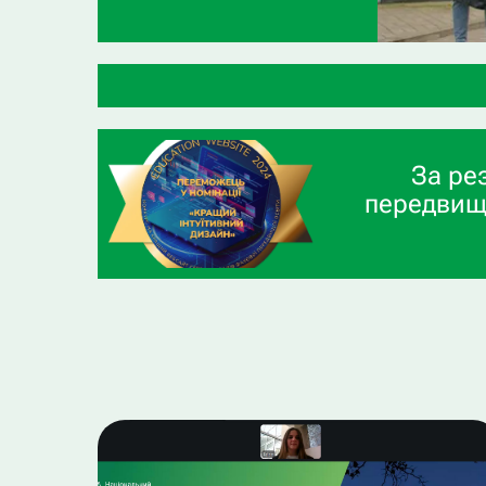
ВСП «
За ре
передвищ