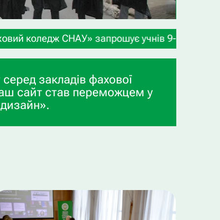
запрошує учнів 9-х та 11-х класів, а також випу
 серед закладів фахової
аш сайт став переможцем у
 дизайн».