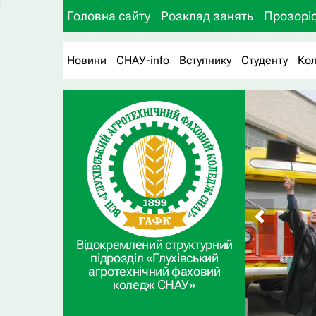
Головна сайту
Розклад занять
Прозоріс
Новини
СНАУ-info
Вступнику
Студенту
Ко
Відокремлений структурний
підрозділ «Глухівський
агротехнічний фаховий
коледж СНАУ»