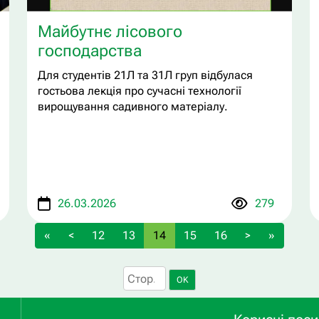
Майбутнє лісового
господарства
Для студентів 21Л та 31Л груп відбулася
гостьова лекція про сучасні технології
вирощування садивного матеріалу.
26.03.2026
279
«
<
12
13
14
15
16
>
»
OK