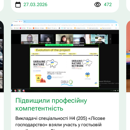
27.03.2026
472
Підвищили професійну
компетентність
Викладачі спеціальності Н4 (205) «Лісове
господарство» взяли участь у гостьовій