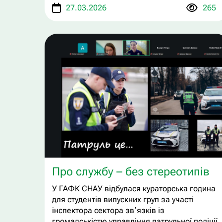
27.03.2026
265
Про службу – без стереотипів
У ГАФК СНАУ відбулася кураторська година
для студентів випускних груп за участі
інспектора сектора звʼязків із
громадськістю управління патрульної поліції